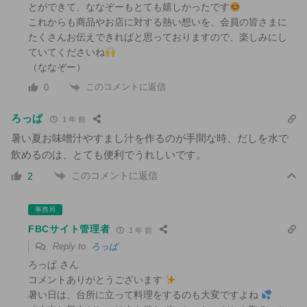
とができて、ななぞーもとても嬉しかったです
これからも商品やお店に対する熱い想いを、会員の皆さまに
たくさんお伝えできればと思っておりますので、楽しみにし
ていてくださいね
（ななぞー）
このコメントに返信
0
ろっぱ
1 年 前
暑い夏お味噌汁やすまし汁を作るのが手間な時、だしを水で
飲めるのは、とても便利でうれしいです。
このコメントに返信
2
事務局
FBCサイト管理者
1 年 前
Reply to
ろっぱ
ろっぱ さん
コメントありがとうございます
暑い日は、台所に立って料理をするのも大変ですよね