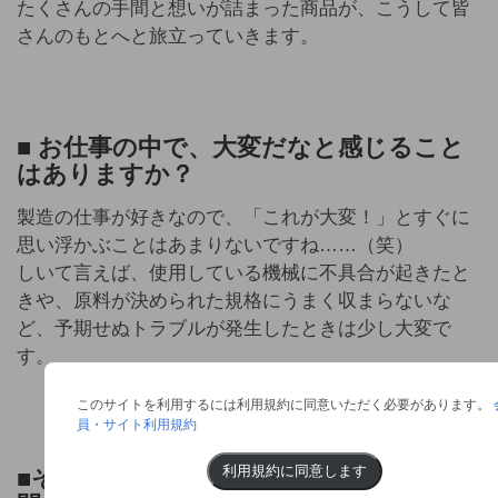
たくさんの手間と想いが詰まった商品が、こうして皆
さんのもとへと旅立っていきます。
■
お仕事の中で、大変だなと感じること
はありますか？
製造の仕事が好きなので、「これが大変！」とすぐに
思い浮かぶことはあまりないですね……（笑）
しいて言えば、使用している機械に不具合が起きたと
きや、原料が決められた規格にうまく収まらないな
ど、予期せぬトラブルが発生したときは少し大変で
す。
このサイトを利用するには利用規約に同意いただく必要があります。
員・サイト利用規約
利用規約に同意します
■
そんな中で、「やりがい」を感じる瞬