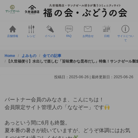
Skip
to
content
店舗情報
レシピ
イベント
FAQ
お問合せ
日程
サイトについ
て
Home
よみもの
全ての記事
【久世福便り】水出しで楽しむ「旨味豊かな昆布だし」特集！サンクゼール製
投稿日：2025-06-26 | 最終更新日：2025-06-26
パートナー会員のみなさま、こんにちは！
会員限定サイト管理人の「ななぞー」です
あっという間に6月も終盤。
夏本番の暑さが続いていますが、どうぞ体調にはお気