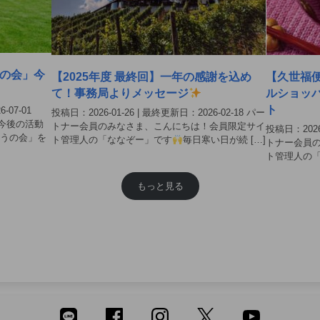
の会」今
【2025年度 最終回】一年の感謝を込め
【久世福
て！事務局よりメッセージ
ルショッ
ト
-07-01
投稿日：2026-01-26 | 最終更新日：2026-02-18 パー
今後の活動
トナー会員のみなさま、こんにちは！会員限定サイ
投稿日：2026-
どうの会」を
ト管理人の「ななぞー」です
毎日寒い日が続 […]
トナー会員
ト管理人の
もっと見る