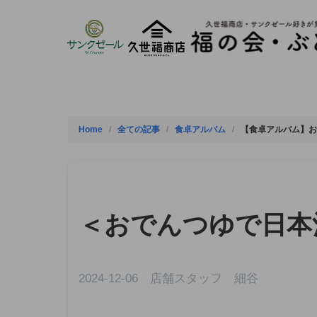
Skip
to
content
Home
全ての記事
食卓アルバム
【食卓アルバム】お
＜おでんつゆで日本
2024-12-06 店舗スタッフ 細谷