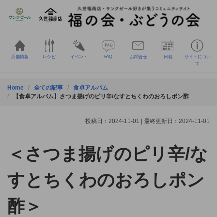
Skip
to
content
店舗情報
レシピ
イベント
FAQ
お問合せ
日程
サイトについ
て
Home
全ての記事
食卓アルバム
【食卓アルバム】さつま揚げのピリ辛/なすとちくわのおろしポン酢
投稿日：2024-11-01 | 最終更新日：2024-11-01
＜さつま揚げのピリ辛/な
すとちくわのおろしポン
酢＞