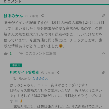
2
コメント
はるみかん
2 年 前
味玉がメインの記事ですが、1枚目の画像の減塩お出汁に注目
してしまいました！塩分制限が必要な家族がいるので、久世
福さんの無塩粉末だしかつおと昆布やあご、しいたけなどを
使っています。今度お店に伺う際には、チェックします。素
敵な情報ありがとうございました
。
このコメントに返信
1
事務局
FBCサイト管理者
2 年 前
Reply to
はるみかん
はるみかんさん、コメントありがとうございます！
日頃から久世福のだしをご愛用いただき、ありがとうござい
ます！そして「減塩万能だし」にご注目ありがとうございま
す
「減塩万能だし」は先日発売されたばかりの新商品でござい