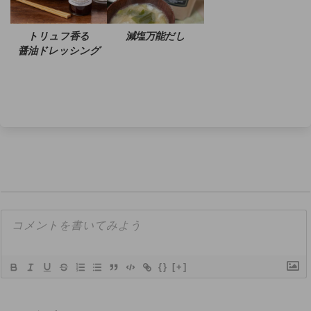
トリュフ香る
減塩万能だし
醤油ドレッシング
{}
[+]