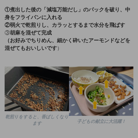
①煮出した後の「減塩万能だし」のパックを破り、中
身をフライパンに入れる
②弱火で乾煎りし、カラッとするまで水分を飛ばす
③
胡麻を混ぜて完成
（お好みでちりめん、細かく砕いたアーモンドなどを
混ぜてもおいしいです
）
乾煎りをすると、
香ばしくなり
子どもの献立に大活躍！
ます