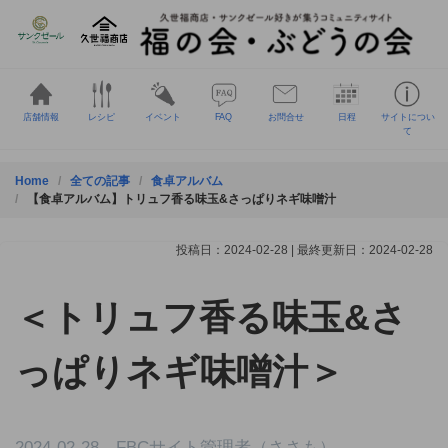
Skip
to
content
店舗情報
レシピ
イベント
FAQ
お問合せ
日程
サイトについ
て
Home
全ての記事
食卓アルバム
【食卓アルバム】トリュフ香る味玉&さっぱりネギ味噌汁
投稿日：2024-02-28 | 最終更新日：2024-02-28
＜トリュフ香る味玉&さ
っぱりネギ味噌汁＞
2024-02-28 FBCサイト管理者（ささも）