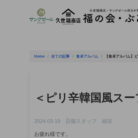
Skip
to
content
Home
全ての記事
食卓アルバム
【食卓アルバム】
ピ
＜ピリ辛韓国風スー
2024-03-19 店舗スタッフ 細谷
お疲れ様です。