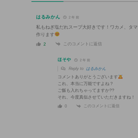
はるみかん
2 年 前
私もねぎ塩だれスープ大好きです！ワカメ、タマ
作ります
このコメントに返信
2
ほそや
2 年 前
Reply to
はるみかん
コメントありがとうございます
これ、本当に万能ですよね？
ご飯も入れちゃってますか??
それ、今度真似させていただきますね！
このコメントに返信
0