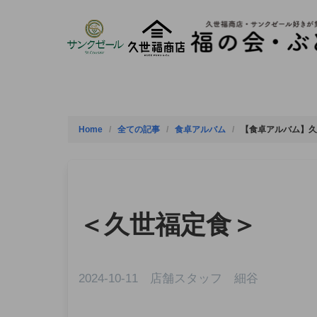
Skip
to
content
Home
全ての記事
食卓アルバム
【食卓アルバム】久
＜久世福定食＞
2024-10-11 店舗スタッフ 細谷