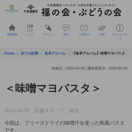
Skip
to
content
店舗情報
レシピ
イベント
FAQ
お問合せ
日程
サイトについ
て
Home
全ての記事
食卓アルバム
【食卓アルバム】味噌マヨパスタ
投稿日：2024-03-05 | 最終更新日：2024-03-05
＜味噌マヨパスタ＞
2024-03-05 店舗スタッフ 細谷
今回は、フリーズドライの味噌汁を使った和風パスタ
です。