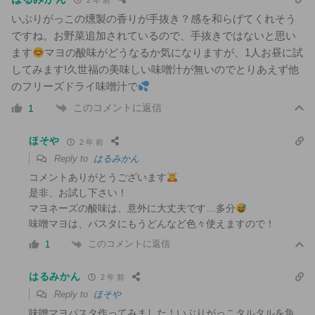
いぶりがっこの燻製の香りが手抜き？感を和らげてくれそう
ですね。お野菜追加されているので、手抜きではないと思い
ます
マヨの酸味がどうなるか気になりますが、1人お昼に試
してみます!久世福の美味しい味噌汁が無いのでとりあえず他
のフリーズドライ味噌汁で
このコメントに返信
1
ほそや
2 年 前
Reply to
はるみかん
コメントありがとうございます
是非、お試し下さい！
マヨネーズの酸味は、意外に大丈夫です…多分
味噌マヨは、パスタにもうどんなど色々使えますので！
このコメントに返信
1
はるみかん
2 年 前
Reply to
ほそや
味噌マヨパスタ作ってみました！いぶりがっこタルタルを魚