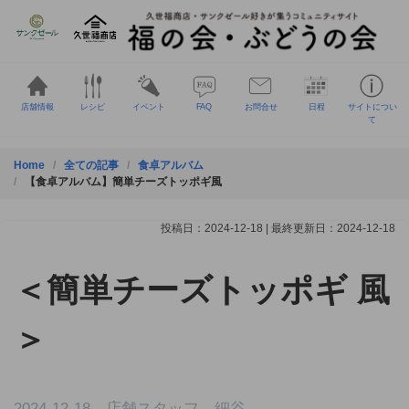
Skip
to
content
店舗情報
レシピ
イベント
FAQ
お問合せ
日程
サイトについ
て
Home
全ての記事
食卓アルバム
【食卓アルバム】簡単チーズトッポギ風
投稿日：2024-12-18 | 最終更新日：2024-12-18
＜簡単チーズトッポギ 風
＞
2024-12-18 店舗スタッフ 細谷