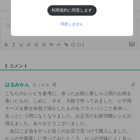
利用規約に同意します
同意しません
{}
[+]
2
コメント
はるみかん
1 年 前
こちらのレシピを参考に、余ったお餅に豚しゃぶ用のお肉を
巻いたもの、しめじ、ネギ、大根で作ってみました。ピザ用
チーズを乗せ余熱で溶かしたものをフライパンごと食卓へ。
あっという間になくなりました。お正月のお餅消費レシピが
増えました。ありがとうございました。
金口ごま油をやっと近くのお店で見つけて購入しました。
かぶの中華蒸しに使ってみたところ、かぶの甘味によく合っ