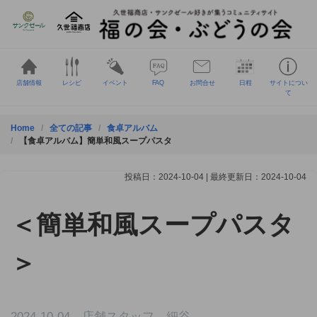
Skip
to
content
店舗情報
レシピ
イベント
FAQ
お問合せ
日程
サイトについ
て
Home
全ての記事
食卓アルバム
【食卓アルバム】簡単和風スープパスタ
投稿日：2024-10-04 | 最終更新日：2024-10-04
＜簡単和風スープパスタ
＞
2024-10-04 店舗スタッフ 細谷