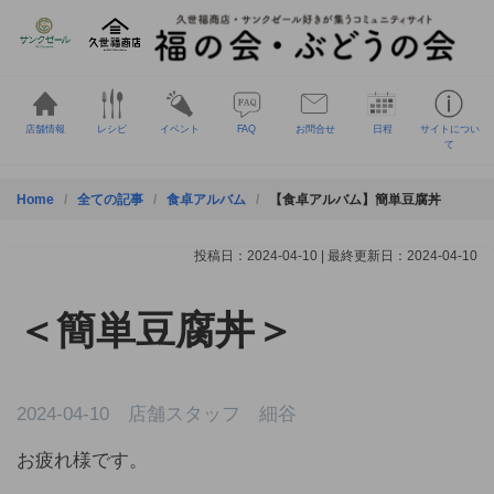
Skip
to
content
店舗情報
レシピ
イベント
FAQ
お問合せ
日程
サイトについ
て
Home
全ての記事
食卓アルバム
【食卓アルバム】簡単豆腐丼
投稿日：2024-04-10 | 最終更新日：2024-04-10
＜簡単豆腐丼＞
2024-04-10 店舗スタッフ 細谷
お疲れ様です。