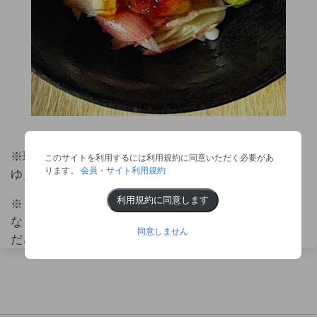
※現在公式オンラインショップでは「すだち鰹めんつ
このサイトを利用するには利用規約に同意いただく必要があ
ります。
会員・サイト利用規約
ゆ」は品切れとなっております。
利用規約に同意します
※「すだち鰹めんつゆ」の在庫状況は各店舗により異
なります。詳しくはお近くの店舗までお問い合わせく
同意しません
ださい。