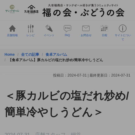
Skip
to
content
店舗情報
レシピ
イベント
FAQ
お問合せ
日程
サイトについ
て
Home
全ての記事
食卓アルバム
【食卓アルバム】豚カルビの塩だれ炒め/簡単冷やしうどん
投稿日：2024-07-31 | 最終更新日：2024-07-31
＜豚カルビの塩だれ炒め/
簡単冷やしうどん＞
2024-07-31 店舗スタッフ 細谷