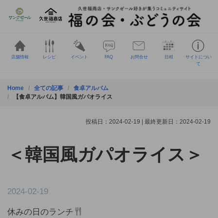
Skip
to
content
店舗情報
レシピ
イベント
FAQ
お問合せ
日程
サイトについ
て
Home
全ての記事
食卓アルバム
【食卓アルバム】韓国風ガパオライス
投稿日：2024-02-19 | 最終更新日：2024-02-19
＜韓国風ガパオライス＞
2024-02-19
休みの日のランチ