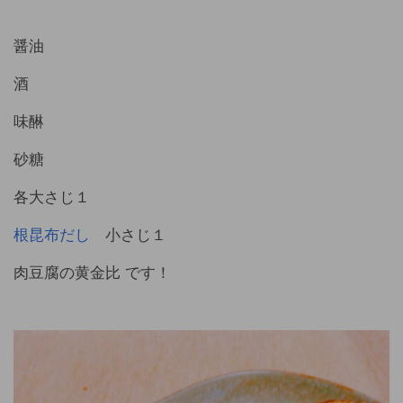
醤油
酒
味醂
砂糖
各大さじ１
根昆布だし
小さじ１
肉豆腐の黄金比 です！