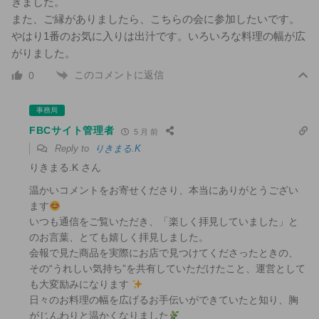
きました。
また、ご縁がありましたら、こちらの会に参加したいです。
やはり1番のお気に入りは出汁です。いろいろな料理の幅が広
がりました。
このコメントに返信
0
事務局
FBCサイト管理者
5 月 前
Reply to
りきまる.K
りきまる.K さん
温かいコメントをお寄せくださり、本当にありがとうござい
ます
いつも通信をご覧いただき、「楽しく拝見していました」と
のお言葉、とても嬉しく拝見しました。
会報で見た商品を実際にお店で見つけてくださったときの、
その“うれしい気持ち”を共有していただけたこと、運営として
も大変励みになります
日々のお料理の幅を広げるお手伝いができていたと知り、胸
がじんわりと温かくなりました