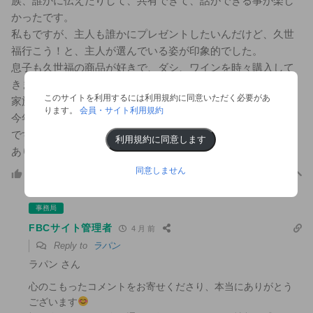
族、誰かに伝えたりして、共有できて、話ができる事が楽し
かったです。
私もですが、主人も誰かにプレゼントしたいんだけど、久世
福行こう！と、主人が選んでいる姿が印象的でした。
息子も久世福の商品が好きで、ダシ、ワインを時々購入して
きます。
このサイトを利用するには利用規約に同意いただく必要があ
家族が、久世福の商品で話ができるのが嬉しいです。
ります。
会員・サイト利用規約
今年も新たな商品を手にとって、食して、楽しんでいきたい
です。
利用規約に同意します
ありがとうございます。
同意しません
このコメントに返信
1
事務局
FBCサイト管理者
4 月 前
Reply to
ラパン
ラパン さん
心のこもったコメントをお寄せくださり、本当にありがとう
ございます