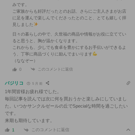
みです。
ご家族からも好評だったとのお話、さらにご主人さまがお店
に足を運んで楽しんでくださったとのこと、とても嬉しく拝
見しました
日々の暮らしの中で、久世福の商品や情報がお役に立ててい
ると思うと、胸が温かくなります。
これからも、少しでも食卓を豊かにするお手伝いができるよ
う、丁寧に商品づくりに励んでまいります
（ななぞー）
このコメントに返信
0
バジリコ
5 月 前
1年間皆様お疲れ様でした。
毎回記事を読んでは次に何を買おうかと楽しみにしていまし
た。いつかサンクルゼールの丘でSpecialな時間を過ごしたい
です。
来期も期待しています。
このコメントに返信
1