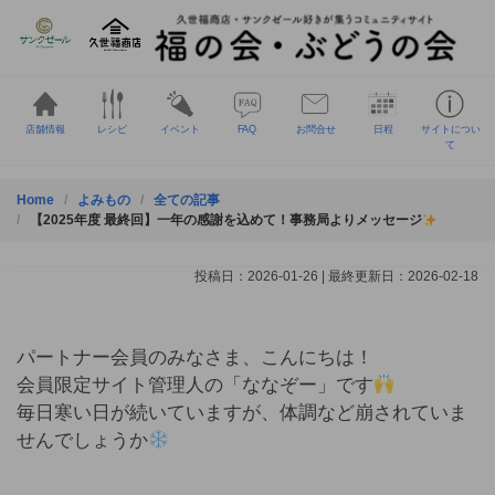
Skip
to
content
店舗情報
レシピ
イベント
FAQ
お問合せ
日程
サイトについ
て
Home
よみもの
全ての記事
【2025年度 最終回】一年の感謝を込めて！事務局よりメッセージ
投稿日：2026-01-26 | 最終更新日：2026-02-18
パートナー会員のみなさま、こんにちは！
会員限定サイト管理人の「ななぞー」です
毎日寒い日が続いていますが、体調など崩されていま
せんでしょうか