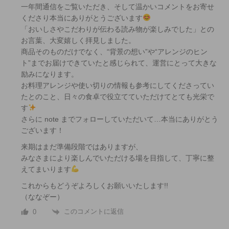
一年間通信をご覧いただき、そして温かいコメントをお寄せ
くださり本当にありがとうございます
「おいしさやこだわりが伝わる読み物が楽しみでした」との
お言葉、大変嬉しく拝見しました。
商品そのものだけでなく、“背景の想い”や“アレンジのヒン
ト”までお届けできていたと感じられて、運営にとって大きな
励みになります。
お料理アレンジや使い切りの情報も参考にしてくださってい
たとのこと、日々の食卓で役立てていただけてとても光栄で
す
さらに note までフォローしていただいて…本当にありがとう
ございます！
来期はまだ準備段階ではありますが、
みなさまにより楽しんでいただける場を目指して、丁寧に整
えてまいります
これからもどうぞよろしくお願いいたします!!
（ななぞー）
このコメントに返信
0