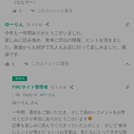
（ななぞー）
このコメントに返信
0
ゆーりん
5 月 前
今年も一年間ありがとうございました。
楽しみに読み進め、食卓に沢山の情報、ヒントを頂きまし
た。家族からも好評で主人もお店に行って楽しみました。感
謝です。
このコメントに返信
1
事務局
FBCサイト管理者
5 月 前
Reply to
ゆーりん
ゆーりん さん
一年間、通信をご覧いただき、そして温かいコメントをお寄
せくださり本当にありがとうございます
記事を楽しみに読んでくださっていたとのこと、そして“食卓
にヒントが増えた”というお言葉は、私たちにとって大きな励