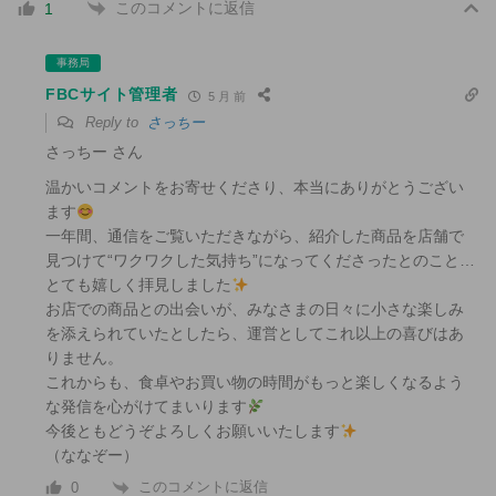
このコメントに返信
1
事務局
FBCサイト管理者
5 月 前
Reply to
さっちー
さっちー さん
温かいコメントをお寄せくださり、本当にありがとうござい
ます
一年間、通信をご覧いただきながら、紹介した商品を店舗で
見つけて“ワクワクした気持ち”になってくださったとのこと…
とても嬉しく拝見しました
お店での商品との出会いが、みなさまの日々に小さな楽しみ
を添えられていたとしたら、運営としてこれ以上の喜びはあ
りません。
これからも、食卓やお買い物の時間がもっと楽しくなるよう
な発信を心がけてまいります
今後ともどうぞよろしくお願いいたします
（ななぞー）
このコメントに返信
0