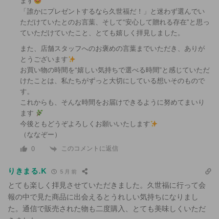
ます
「誰かにプレゼントするなら久世福だ！」と迷わず選んでい
ただけていたとのお言葉、そして“安心して贈れる存在”と思っ
ていただけていたこと、とても嬉しく拝見しました。
また、店舗スタッフへのお褒めの言葉までいただき、ありが
とうございます
お買い物の時間を“嬉しい気持ちで選べる時間”と感じていただ
けたことは、私たちがずっと大切にしている想いそのもので
す。
これからも、そんな時間をお届けできるように努めてまいり
ます
今後ともどうぞよろしくお願いいたします
（ななぞー）
このコメントに返信
0
りきまる.K
5 月 前
とても楽しく拝見させていただきました。久世福に行って会
報の中で見た商品に出会えるとうれしい気持ちになりまし
た。通信で販売された物も二度購入、とても美味しくいただ