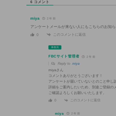
6
コメント
miya
2 年 前
アンケートメールが来ない人にもこちらのお知ら
このコメントに返信
0
事務局
FBCサイト管理者
2 年 前
Reply to
miya
miyaさん
コメントありがとうございます！
アンケートが届いていないとのこと申し
詳細をご案内したいため、別途ご登録の
ご確認よろしくお願いいたします。
このコメントに返信
0
miya
2 年 前