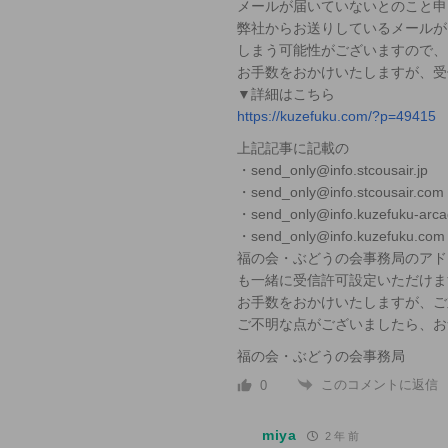
メールが届いていないとのこと申
弊社からお送りしているメールが
しまう可能性がございますので、
お手数をおかけいたしますが、受
▼詳細はこちら
https://kuzefuku.com/?p=49415
上記記事に記載の
・send_only@info.stcousair.jp
・send_only@info.stcousair.com
・send_only@info.kuzefuku-arca
・send_only@info.kuzefuku.
福の会・ぶどうの会事務局のアドレス：fb
も一緒に受信許可設定いただけま
お手数をおかけいたしますが、ご
ご不明な点がございましたら、お
福の会・ぶどうの会事務局
このコメントに返信
0
miya
2 年 前