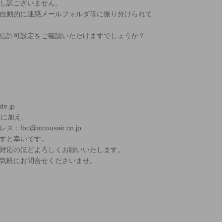
し訳ございません。
自動的に迷惑メールフォルダ等に振り分けられて
信許可設定をご確認いただけますでしょうか？
de.jp
com に加え、
c@stcousair.co.jp
すと幸いです。
対応のほどよろしくお願いいたします。
気軽にお問合せくださいませ。