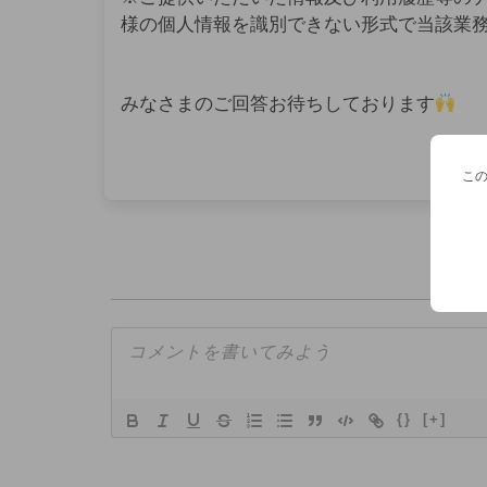
様の個人情報を識別できない形式で当該業
みなさまのご回答お待ちしております
こ
{}
[+]