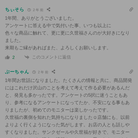
ちぃそら
2 年 前
1年間、ありがとうございました。
アンケートに答える中で気付いた事、いつも以上に
色々な商品に触れて、更に更に久世福さんのが大好きになり
ました。
来期もご縁があればまた、よろしくお願いします。
このコメントに返信
2
ぷーちゃん
2 年 前
1年間お世話になりました。たくさんの情報と共に、商品開発
にはこれだけ沢山のことを考えて考えて作る必要があるんだ
と、発見も多かったです。アンケートの5択に迷うこともあ
り、参考になるアンケートになってたか、不安になる事もあ
りましたが、初めてのモニターは楽しかったです。
久世福の裏側を知れた気持ちになりました☺︎店舗にも、以前
よりよく行くようになった気がします。お店の人とも話しや
すくなりました。サンクゼールや久世福が好きで、モニター