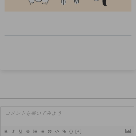
{}
[+]