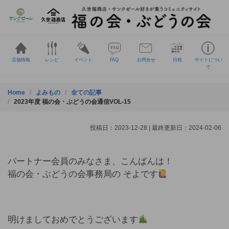
Skip
to
content
店舗情報
レシピ
イベント
FAQ
お問合せ
日程
サイトについ
て
Home
よみもの
全ての記事
2023年度 福の会・ぶどうの会通信VOL-15
投稿日：2023-12-28 | 最終更新日：2024-02-06
パートナー会員のみなさま、こんばんは！
福の会・ぶどうの会事務局の そよです
明けましておめでとうございます