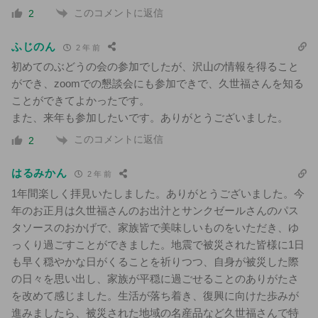
このコメントに返信
2
ふじのん
2 年 前
初めてのぶどうの会の参加でしたが、沢山の情報を得ること
ができ、zoomでの懇談会にも参加できで、久世福さんを知る
ことができてよかったです。
また、来年も参加したいです。ありがとうございました。
このコメントに返信
2
はるみかん
2 年 前
1年間楽しく拝見いたしました。ありがとうございました。今
年のお正月は久世福さんのお出汁とサンクゼールさんのパス
タソースのおかげで、家族皆で美味しいものをいただき、ゆ
っくり過ごすことができました。地震で被災された皆様に1日
も早く穏やかな日がくることを祈りつつ、自身が被災した際
の日々を思い出し、家族が平穏に過ごせることのありがたさ
を改めて感じました。生活が落ち着き、復興に向けた歩みが
進みましたら、被災された地域の名産品など久世福さんで特