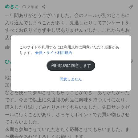
めきこ
2 年 前
一年間ありがとうございました。会のメールが別のところに
入り込んでしまうことが多く、見逃したりしてアンケートを
すべてお送りできず申し訳ありませんでした。これからもお
店に通わせていただきます！
このコメントに返信
2
このサイトを利用するには利用規約に同意いただく必要があ
ります。
会員・サイト利用規約
ひみつだよ
2 年 前
利用規約に同意します
一年間ありがとうございました。
地方？に住んでいるので、他社でいろいろな活動を見ても参
同意しません
加しづらいものが多いですが、アンケートの他にもリモート
などを使って参加させてもらうことができ、ありがたかった
です。今まで以上に久世福の商品に興味を持つようになり、
購入したり試してみたりさせてもらいました。先日サンクゼ
ールに行くことがあり、さっそくポイントでお買い物もさせ
てもらいました。
来期も参加させていただきたく応募させてもらいました。ま
た機会があればよろしくお願いします。