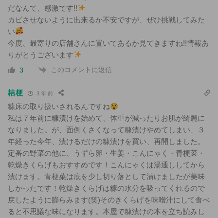
だなんて、感激です!!
カビさせないように出来るか不安ですが、ぜひ挑戦してみた
い
今度、最寄りの店舗さんに置いてあるか見てきますね!!情報あ
りがとうございます
このコメントに返信
3
桔梗
3 年 前
糠床の取り扱いされるんですね
私は７年前に糠漬けを始めて、体重が減ったりお肌が綺麗に
なりました。が、面倒くさくなって糠漬けやめてしまい、３
年経った今年、漬けるだけの糠漬けを買い、再開しました。
定番の野菜の他に、うずら卵・生姜・こんにゃく・青梗菜・
乾燥きくらげもおすすめです！こんにゃくは湯通ししてから
漬けます。青梗菜は底を少し切り落として漬けましたが美味
しかったです！乾燥きくらげは糠の水分を吸ってくれるので
戻したように膨らみます(笑)そのきくらげを味噌汁にして食べ
ると不思議な味になります。本屋で糠漬けの本を立ち読みし