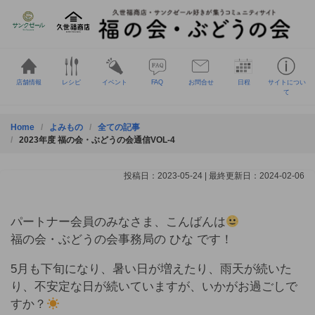
Skip
to
content
店舗情報
レシピ
イベント
FAQ
お問合せ
日程
サイトについ
て
Home
よみもの
全ての記事
2023年度 福の会・ぶどうの会通信VOL-4
投稿日：2023-05-24 | 最終更新日：2024-02-06
パートナー会員のみなさま、こんばんは
福の会・ぶどうの会事務局の ひな です！
5月も下旬になり、暑い日が増えたり、雨天が続いた
り、不安定な日が続いていますが、いかがお過ごしで
すか？