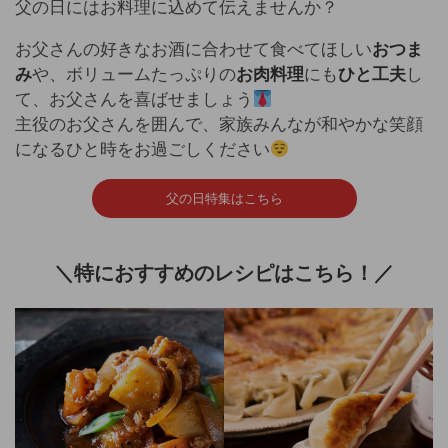
父の日にはお料理に込めて伝えませんか？
お父さんの好きなお酒に合わせて食べてほしい
おつま
み
や、ボリュームたっぷりの
お肉料理
にも
ひと工夫
し
て、お父さんを喜ばせましょう
主役のお父さんを囲んで、家族みんなが和やかな笑顔
になるひと時をお過ごしください
父の日特集はこちら
＼特におすすめのレシピはこちら！／