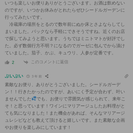
いつも楽しいお便りありがとうございます。お酒は飲めない
のですが、いつかお休みがとれたらぜひシードルガーデンに
行ってみたいです。
冷蔵庫の場所をとるので数年前にぬか床とさよならしてし
まいました。パックなら手軽にできそうですね。近くのお店
で探してみようと思います。うちではミニトマトが好評でし
た。必ず数個行方不明？になるのでガーゼに包んでから漬け
ていました。茄子、かぶ、キュウリ、人参が定番です。
このコメントに返信
2
ぷいぷい
3 年 前
素敵なお便り、ありがとうございました。シードルガーデ
ン！！行きたかったのですが、あいにく予定が合わず、叶い
ませんでした
でも、お便りで雰囲気が感じられて、来年こ
そ！と思っています！ワインにマリアージュしたお料理がと
ても気になりました！また機会があれば、そんなマリアージ
ュレシピなども教えて頂けると嬉しいです。また素敵な企画
やお便りを楽しみにしています！