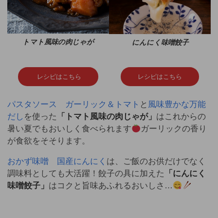
トマト風味の肉じゃが
にんにく味噌餃子
レシピはこちら
レシピはこちら
パスタソース ガーリック＆トマト
と
風味豊かな万能
だし
を使った
「トマト風味の肉じゃが」
はこれからの
暑い夏でもおいしく食べられます
ガーリックの香り
が食欲をそそります。
おかず味噌 国産にんにく
は、ご飯のお供だけでなく
調味料としても大活躍！餃子の具に加えた
「にんにく
味噌餃子」
はコクと旨味あふれるおいしさ…