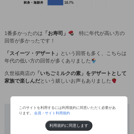
1番多かったのは
「お寿司」
特に年代が高い方の
回答が多かったです！
「スイーツ・デザート」
という回答も多く、こちらは
年代の低い方の回答が多くありました
久世福商店の
「いちごミルクの素」をデザートとして
家族で楽しんだ
という嬉しいお声もありました
このサイトを利用するには利用規約に同意いただく必要があ
ります。
会員・サイト利用規約
父の日はどのようなお食事を召し上
がりましたか？
利用規約に同意します