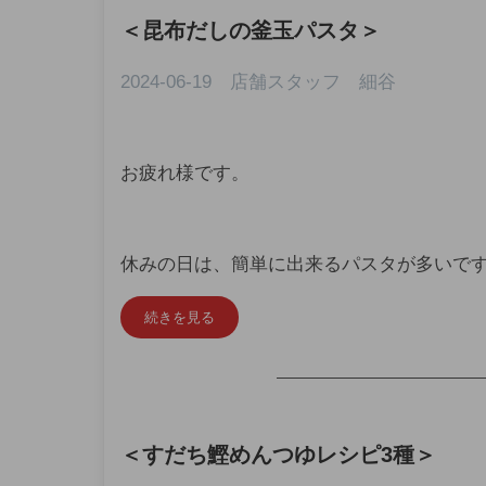
＜
昆布だしの釜玉パスタ
＞
2024-06-19 店舗スタッフ 細谷
お疲れ様です。
休みの日は、簡単に出来るパスタが多いで
続きを見る
—————————————
＜
すだち鰹めんつゆレシピ3種
＞