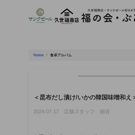
Skip
to
content
Home
食卓アルバム
—————————————
＜
昆布だし漬け/いかの韓国味噌和え
2024-07-17 店舗スタッフ 細谷