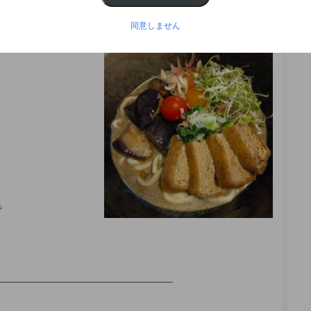
——————————————————–
同意しません
で
——————————————————–