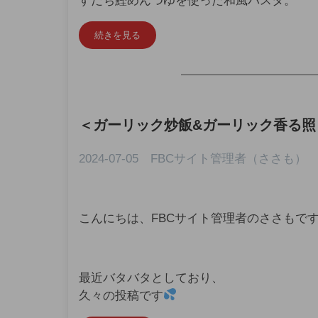
すだち鰹めんつゆを使った和風パスタ。
続きを見る
—————————————
＜
ガーリック炒飯&ガーリック香る照
2024-07-05 FBCサイト管理者（ささも）
こんにちは、FBCサイト管理者のささもで
最近バタバタとしており、
久々の投稿です