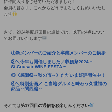
に仲間入りをさせていただきました！
会員の皆さま、これからどうぞよろしくお願いいたし
ます
さて、2024年度17回目の通信では、以下の4点につい
てお届けいたします
①新メンバーのご紹介と卒業メンバーのご挨拶
②＼今年も開催しました／収穫祭2024 ~
St.Cousair WINE FESTA ~
③《感謝祭～秋の市～》ただいま好評開催中！
④＼特別企画／ ご当地グルメと味わう久世福の
銘品～関西編～
それでは
第17回目の通信をお楽しみください