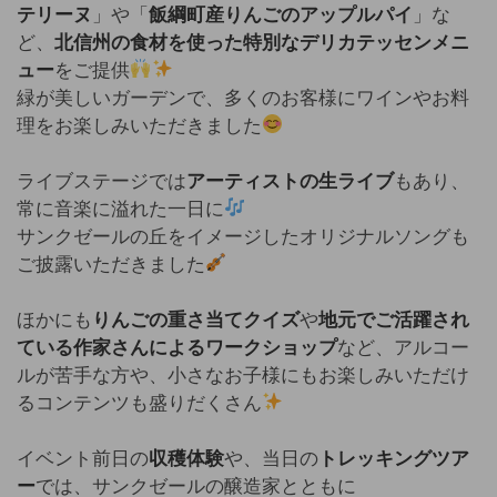
テリーヌ
」や「
飯綱町産りんごのアップルパイ
」な
ど、
北信州の食材を使った特別なデリカテッセンメニ
ュー
をご提供
緑が美しいガーデンで、多くのお客様にワインやお料
理をお楽しみいただきました
ライブステージでは
アーティストの生ライブ
もあり、
常に音楽に溢れた一日に
サンクゼールの丘をイメージしたオリジナルソングも
ご披露いただきました
ほかにも
りんごの重さ当てクイズ
や
地元でご活躍され
ている作家さんによるワークショップ
など、アルコー
ルが苦手な方や、小さなお子様にもお楽しみいただけ
るコンテンツも盛りだくさん
イベント前日の
収穫体験
や、当日の
トレッキングツア
ー
では、サンクゼールの醸造家とともに