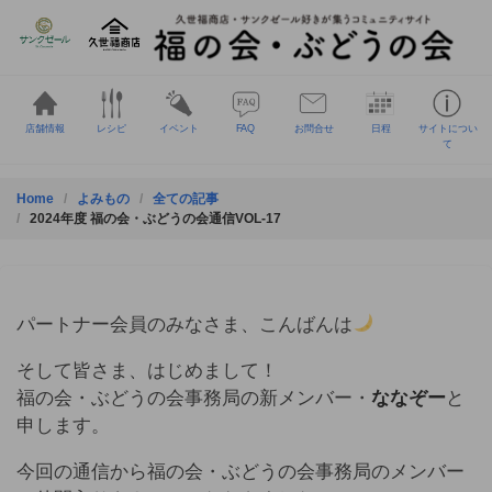
Skip
to
content
店舗情報
レシピ
イベント
FAQ
お問合せ
日程
サイトについ
て
Home
よみもの
全ての記事
2024年度 福の会・ぶどうの会通信VOL-17
パートナー会員のみなさま、こんばんは
そして皆さま、はじめまして！
福の会・ぶどうの会事務局の新メンバー・
ななぞー
と
申します。
今回の通信から福の会・ぶどうの会事務局のメンバー