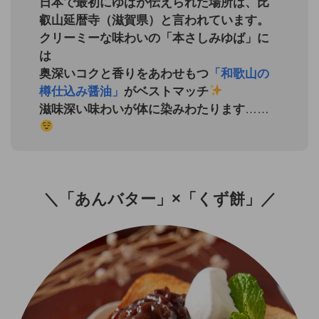
日本で最初にゆばが伝えられた場所は、比
叡山延暦寺（滋賀県）と言われています。
クリーミーな味わいの「本さしみゆば」に
は
奥深いコクと香りをあわせもつ
「和歌山の
樽仕込み醤油」
がベストマッチ
滋味深い味わいが体に染みわたります
……
＼「あんバター」×「くず餅」／