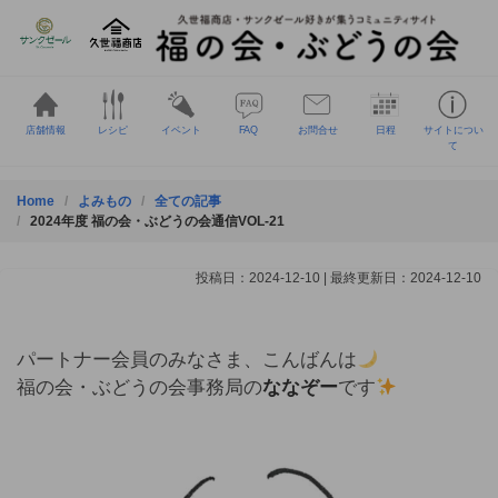
Skip
to
content
店舗情報
レシピ
イベント
FAQ
お問合せ
日程
サイトについ
て
Home
よみもの
全ての記事
2024年度 福の会・ぶどうの会通信VOL-21
投稿日：2024-12-10 | 最終更新日：2024-12-10
パートナー会員のみなさま、こんばんは
福の会・ぶどうの会事務局の
ななぞー
です