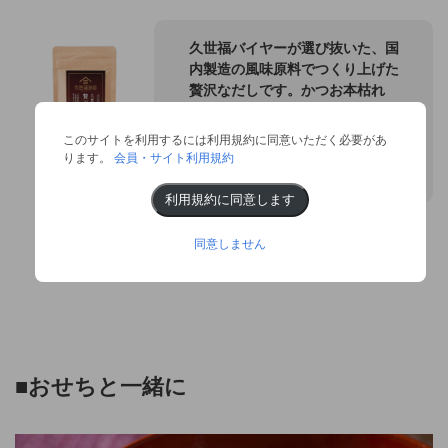
久世福バイヤーが選び抜いた、国
内製造の風味原料でつくり上げた
贅沢なだしです。かつお本枯れ
節、昆布、椎茸、さば枯節削り、
焼あごの旨みのバランスと、あっ
このサイトを利用するには利用規約に同意いただく必要があ
さりとした上品な味わいが、お料
ります。
会員・サイト利用規約
理を引き立てます。
久世福のだし
利用規約に同意します
贅沢の極み
商品詳細はこちら≫
同意しません
■
おせちと一緒に