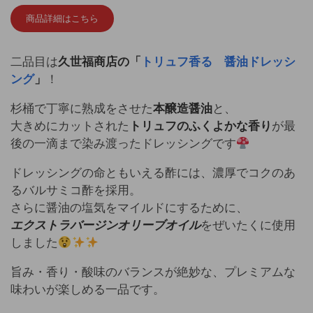
商品詳細はこちら
二品目は
久世福商店の「
トリュフ香る 醤油ドレッシ
ング
」
！
杉桶で丁寧に熟成をさせた
本醸造醤油
と、
大きめにカットされた
トリュフのふくよかな香り
が最
後の一滴まで染み渡ったドレッシングです
ドレッシングの命ともいえる酢には、濃厚でコクのあ
るバルサミコ酢を採用。
さらに醤油の塩気をマイルドにするために、
エクストラバージンオリーブオイル
をぜいたくに使用
しました
旨み・香り・酸味のバランスが絶妙な、プレミアムな
味わいが楽しめる一品です。