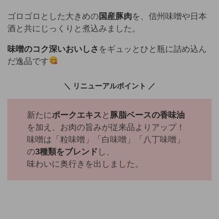
ゴロゴロとした大きめの
国産豚肉
を、信州味噌や日本
酒と共にじっくりと煮込みました。
味噌のコク深いおいしさ
をギュッとひと瓶に詰め込ん
だ逸品です
＼ リニューアルポイント ／
新たに
ポークエキス
と
豚脂ベースの香味油
を加え、お肉の旨みが従来品よりアップ！
味噌は「粒味噌」「白味噌」「八丁味噌」
の
3種類をブレンド
し、
味わいに奥行きを出しました。