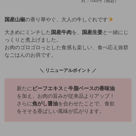
れ：700円（税込）
国産山椒
の香り華やぐ、大人の牛しぐれです
大きめにミンチした
国産牛肉
を、
国産生姜
と一緒にじ
っくりと煮上げました。
お肉のゴロゴロっとした食感も楽しい、食べ応え抜群
なごはんのお供です。
＼ リニューアルポイント ／
新たに
ビーフエキス
と
牛脂ベースの香味油
を加え、お肉の旨みが従来品よりアップ！
さらに
焦がし醤油
を合わせたことで、食欲
をそそる香ばしい風味が広がります。