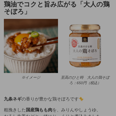
鶏油でコクと旨み広がる「大人の鶏
そぼろ」
※イメージ
至高のひと時 大人の鶏そぼ
ろ：650円（税込）
九条ネギ
の香りが豊かな鶏そぼろです
粗挽きした
国産鶏もも肉
を、みりんやしょうゆ、