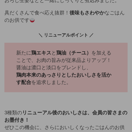
おろし生姜などと一緒にじっくりと煮込みました。
具だくさんで食べ応え抜群！
後味もさわやか
なごはん
のお供です
＼ リニューアルポイント ／
新たに
鶏エキス
と
鶏油（チーユ）
を加える
ことで、お肉の旨みが従来品よりアップ！
醤油は濃口と淡口をブレンドし、
鶏肉本来のあっさりとしたおいしさを活か
す配合
を追求しました。
3種類の
リニューアル後のおいしさは、会員の皆さまの
お墨付き！
ぜひこの機会に、さらにおいしくなったごはんのお供