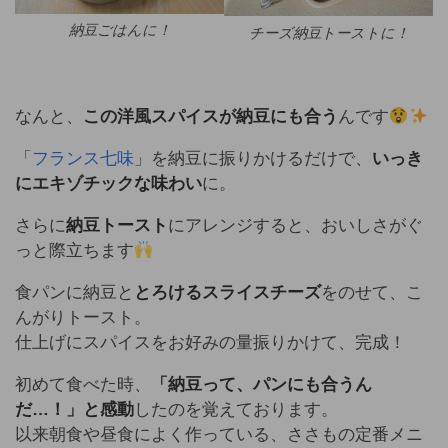
納豆ごはんに！
チーズ納豆トーストに！
なんと、
この洋風スパイスが納豆にも合う
んです
「
フランス七味
」を納豆に振りかけるだけで、
いっき
にエキゾチックな味わい
に。
さらに
納豆トースト
にアレンジすると、おいしさがぐ
っと際立ちます
食パンに納豆と
とろけるスライスチーズ
をのせて、こ
んがりトースト。
仕上げにスパイスをお好みの量振りかけて、完成！
初めて食べた時、
「納豆って、パンにも合うん
だ…！」と感動
したのを覚えております。
以来朝食や昼食によく作っている、ささもの定番メニ