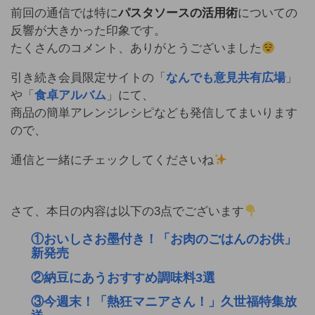
前回の通信では特に
パスタソースの活用術
についての
反響が大きかった印象です。
たくさんのコメント、ありがとうございました
引き続き会員限定サイトの「
なんでも意見共有広場
」
や「
食卓アルバム
」にて、
商品の簡単アレンジレシピなども発信してまいります
ので、
通信と一緒にチェックしてくださいね
さて、本日の内容は以下の3点でございます
①おいしさお墨付き！「お肉のごはんのお供」
新発売
②納豆にあうおすすめ調味料3選
③今週末！「熱狂マニアさん！」久世福特集放