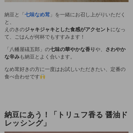
納豆と「
七味なめ茸
」を一緒にお召し上がりいただく
と、
えのきの
ジャキジャキとした食感がアクセント
になっ
て、ごはんが何杯でもすすみます！
「八幡屋礒五郎」の
七味の華やかな香り
や、
さわやか
な辛み
も納豆とよく合います。
なめ茸好きの方に一度はお試しいただきたい、定番の
食べ合わせです
納豆にあう！「トリュフ香る 醤油ド
レッシング」