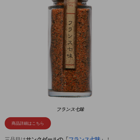
フランス七味
商品詳細はこちら
三品目は
サンクゼールの「
フランス七味
」
！