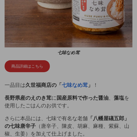
七味なめ茸
商品詳細はこちら
一品目は
久世福商店の「
七味なめ茸
」
！
長野県産のえのき茸
に
国産原料で作った醤油
、
藻塩
を
使用したごはんのお供です。
さらに本品には、七味で有名な老舗
「八幡屋礒五郎」
の七味唐辛子
（唐辛子、陳皮、胡麻、麻種、紫蘇、山
椒、生姜）を加えて仕上げました。