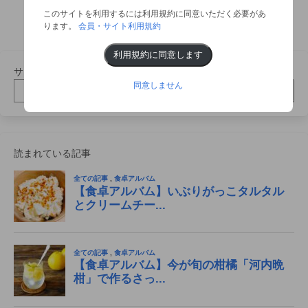
Posts
このサイトを利用するには利用規約に同意いただく必要があ
1
2
…
17
navigation
ります。
会員・サイト利用規約
利用規約に同意します
サイト内記事検索
同意しません
検索
読まれている記事