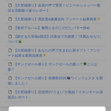
【久世福便り】会員の声で実現！ビニールショッパー復
活＆活動振り返りレポート
【久世福便り】満足度&健康志向 アンケート結果発表
【食卓アルバム】春雨ときのこのだしバター炒め
【旅する久世福e商店】試食会で大絶賛！“洋風おせち”に
ついて
【久世福便り】あなたの声で生まれた新ギフト！アンケ
ート結果＆新商品発表
【サンクゼール便り】サンクゼールの森って
どんな
森？
【サンクゼール便り】収穫祭2025
ワインフェスタ を開
催しました！
【久世福便り】北信州の“うまい”が集結！イオンモール須
坂店レポート