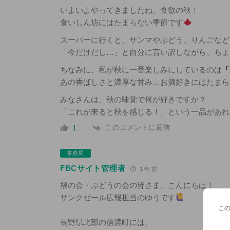
いよいよやってきましたね、食欲の秋！
食いしん坊にはたまらない季節です
スーパーに行くと、サンマやぶどう、りんごなど
「今だけだし…」と自分に言い訳しながら、ちょ
ちなみに、私が秋に一番楽しみにしているのは
「
あの香ばしさと濃厚な甘み…お酒好きにはたまら
みなさんは、秋の味覚で何が好きですか？
「これが来ると秋を感じる！」という一品があれ
このコメントに返信
1
事務局
FBCサイト管理者
1 年 前
福の会・ぶどうの会の皆さま、こんにちは！
サンクゼール広報担当のゆうです
こ
長野県北部の信濃町には、