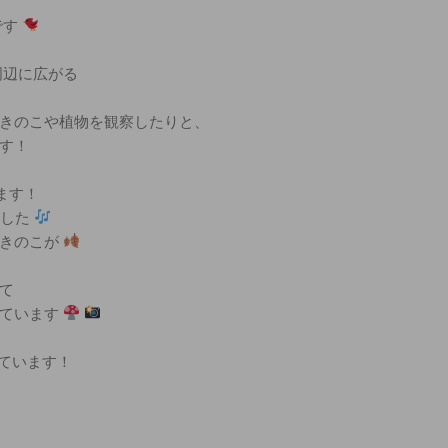
です
周辺に広がる
きのこや植物を観察したりと、
す！
ます！
ました
のきのこが
て
でています
っています！