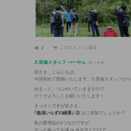
このコメントに返信
2
久世福スタッフ べーやん
1 年 前
皆さま、こんにちは。
今回初めて投稿いたします、久世福スタッフのべ
ゆる～く、つぶやいていきますので
どうぞよろしくお願いいたします！
さっそくですが皆さま、
｢急須いらずの緑茶｣
はご存知でしょうか？
私の愛用品の1つなのですが、
さっと振ってお湯 or 水を注ぐだけで