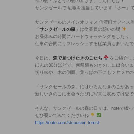
福の会・ぶどうの会の皆さま、こんにちは！
サンクゼールで 広報を担当しています「さー」
サンクゼールのメインオフィス 信濃町オフィス
「サンクゼールの森」
は従業員の憩いの場
お昼休みの時間にバードウォッチングをしたり、
仕事の合間にリフレッシュする従業員も多いんで
今日は、
森で見つけたきのこたち
をご紹介し
ほんの30分ほどで、何種類ものきのこに出会い
切り株や、木の側面、葉っぱの下にもツヤツヤ
「サンクゼールの森」にはいろんなきのこがあっ
新しいきのこに出会うたびに写真に収めては愛
そんな、サンクゼールの森の日々は、noteで綴
ぜひ覗いてみてくださいね
https://note.com/stcousair_forest