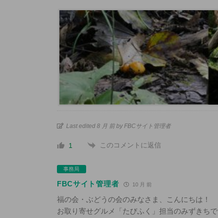
Last edited 8 月 前 by FBCサイト管理者
このコメントに返信
1
事務局
FBCサイト管理者
10 月 前
福の会・ぶどうの会のみなさま、こんにちは！
お取り寄せグルメ「たびふく」担当のみずきちで